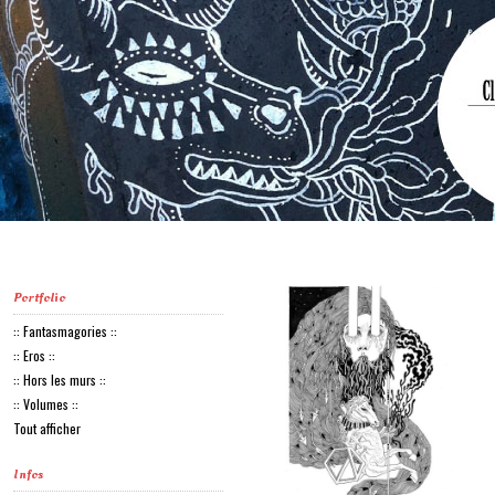
Portfolio
:: Fantasmagories ::
:: Eros ::
:: Hors les murs ::
:: Volumes ::
Tout afficher
Infos