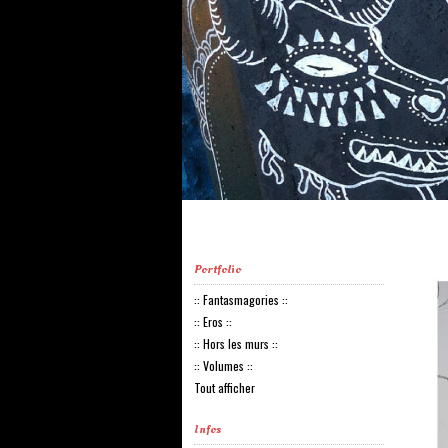
Portfolio
:: Fantasmagories ::
:: Eros ::
:: Hors les murs ::
:: Volumes ::
Tout afficher
Infos