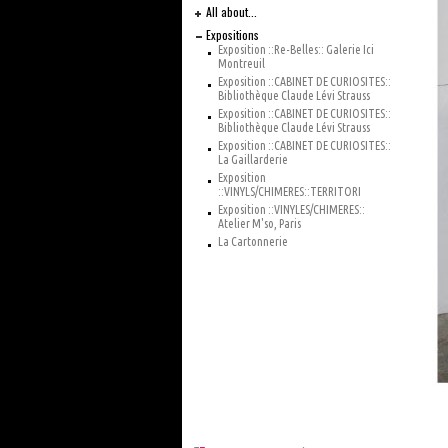
All about...
Expositions
Exposition ::Re-Belles:: Galerie Ici
Montreuil
Exposition ::CABINET DE CURIOSITES::
Bibliothèque Claude Lévi Strauss
Exposition ::CABINET DE CURIOSITES::
Bibliothèque Claude Lévi Strauss
Exposition ::CABINET DE CURIOSITES::
La Gaillarderie
Exposition
::VINYLS/CHIMERES::TERRITORI
Exposition ::VINYLES/CHIMERES::
Atelier M'so, Paris
La Cartonnerie